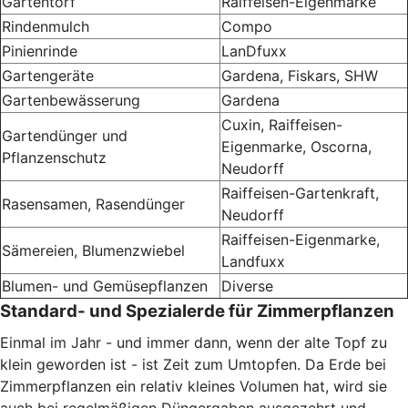
Gartentorf
Raiffeisen-Eigenmarke
Rindenmulch
Compo
Pinienrinde
LanDfuxx
Gartengeräte
Gardena, Fiskars, SHW
Gartenbewässerung
Gardena
Cuxin, Raiffeisen-
Gartendünger und
Eigenmarke, Oscorna,
Pflanzenschutz
Neudorff
Raiffeisen-Gartenkraft,
Rasensamen, Rasendünger
Neudorff
Raiffeisen-Eigenmarke,
Sämereien, Blumenzwiebel
Landfuxx
Blumen- und Gemüsepflanzen
Diverse
Standard- und Spezialerde für Zimmerpflanzen
Einmal im Jahr - und immer dann, wenn der alte Topf zu
klein geworden ist - ist Zeit zum Umtopfen. Da Erde bei
Zimmerpflanzen ein relativ kleines Volumen hat, wird sie
auch bei regelmäßigen Düngergaben ausgezehrt und