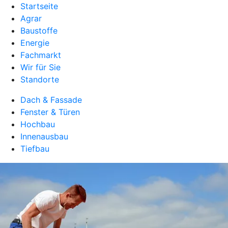
Startseite
Agrar
Baustoffe
Energie
Fachmarkt
Wir für Sie
Standorte
Dach & Fassade
Fenster & Türen
Hochbau
Innenausbau
Tiefbau